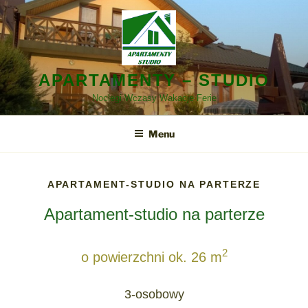
Przejdź
do
treści
APARTAMENTY – STUDIO
Noclegi Wczasy Wakacje Ferie
Menu
APARTAMENT-STUDIO NA PARTERZE
Apartament-studio na parterze
2
o powierzchni ok. 26 m
3-osobowy