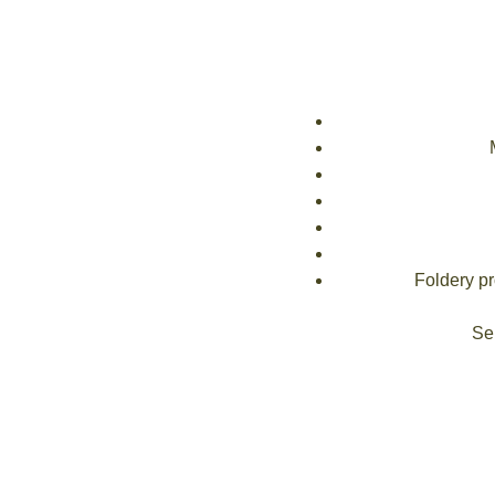
Foldery p
Se