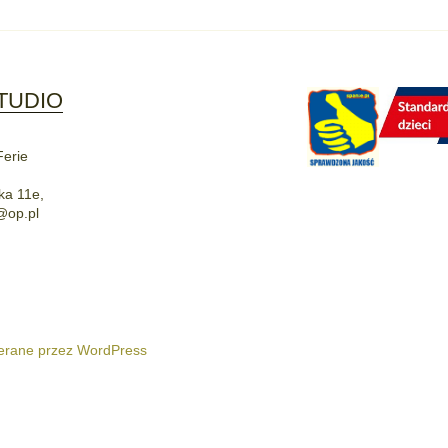
TUDIO
Ferie
ka 11e,
@op.pl
5
erane przez WordPress