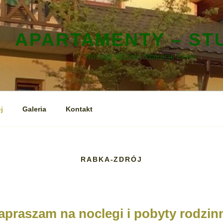
Przejdź
do
treści
APARTAMENTY – ST
Noclegi Wczasy Wakacje Ferie
j
Galeria
Kontakt
RABKA-ZDRÓJ
apraszam na noclegi i pobyty rodzin