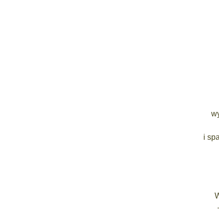
wy
i sp
W