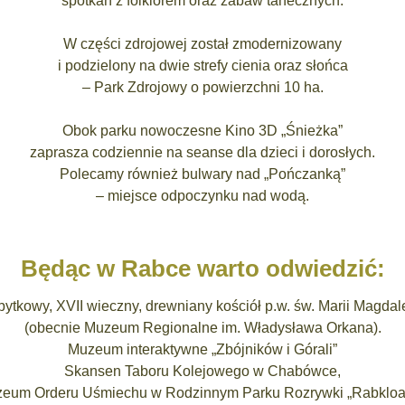
spotkań z folklorem oraz zabaw tanecznych.
W części zdrojowej został zmodernizowany
i podzielony na dwie strefy cienia oraz słońca
– Park Zdrojowy o powierzchni 10 ha.
Obok parku nowoczesne Kino 3D „Śnieżka”
zaprasza codziennie na seanse dla dzieci i dorosłych.
Polecamy również bulwary nad „Pończanką”
– miejsce odpoczynku nad wodą.
Będąc w Rabce warto odwiedzić:
bytkowy, XVII wieczny, drewniany kościół p.w. św. Marii Magdal
(obecnie Muzeum Regionalne im. Władysława Orkana).
Muzeum interaktywne „Zbójników i Górali”
Skansen Taboru Kolejowego w Chabówce,
eum Orderu Uśmiechu w Rodzinnym Parku Rozrywki „Rabkloa