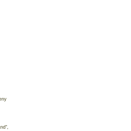
eny
nd”,