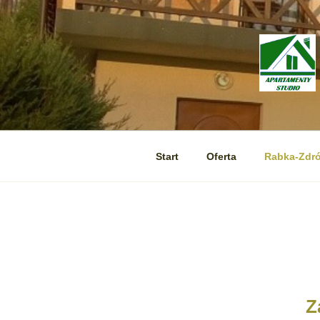
Start
Oferta
Rabka-Zdró
Z