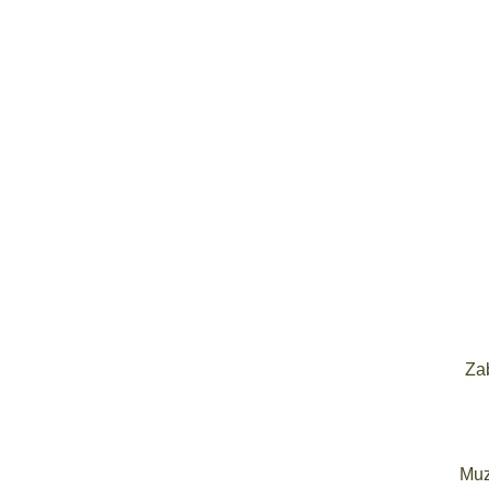
Za
Muz