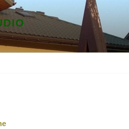
UDIO
ne