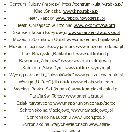
Centrum Kultury (imprezy)
https://centrum-kultury.rabka.pl/
Kino „Śnieżka”
www.kino.rabka.pl
Teatr „Rabcio”
www.rabcio.nowotarski.pl
Teatr „Chrząszcz w Trzcinie”
www.lokomotywa.org
Skansen Taboru Kolejowego
www.skansenchabowka.pl
Muzeum Zbójników i Górali www.muzeum-zbojnikow.pl
Muzeum i poniedziałkowy jarmark www.muzeum-orkana.pl
Park Rozrywki „Rabkoland” www.rabkoland.pl
Kawiarnia „Zdrojowa” www.kawiarnia-zdrojowa.pl
Karczma „Siwy Dym” www.rabka.siwydym.pl
Wyciąg narciarski „Polczakówka” www.polczakowka-ski.pl
Wyciąg „U Żura” (dla nauki) www.chabowka.com
Wyciąg „Beskid Ski”(kanapa) www.kompleksbeskid.pl
Parafia św. Teresy www.parafia.brat.pl
Szlaki turystyczne www.mapa-turystyczna.pl/gorce
Schronisko na Maciejowej www.namaciejowej.pl
Schronisko na Luboniu www.lubon.pttk.pl
Schronisko na Starych-Wierchach www.stare-
wierchy.pttk.pl