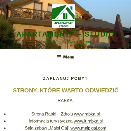
Przejdź
do
treści
APARTAMENTY – STUDIO
Noclegi Wczasy Wakacje Ferie
Menu
ZAPLANUJ POBYT
STRONY, KTÓRE WARTO ODWIEDZIĆ
RABKA:
Strona Rabki – Zdroju
www.rabka.pl
Informacja turystyczna
www.it.rabka.pl
Sala zabaw „Małpi Gaj”
www.malpigaj.com